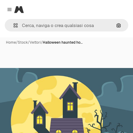
Magnific
Close menu
Cerca 
Home
/
Stock
/
Vettori
/
Halloween haunted ho…