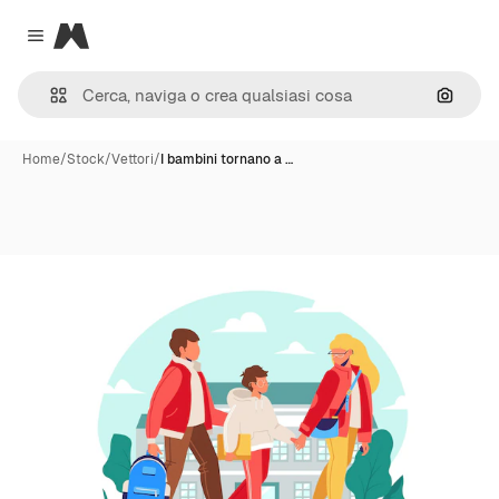
Magnific
Close menu
Cerca 
Home
/
Stock
/
Vettori
/
I bambini tornano a …