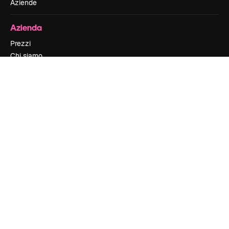
Aziende
Azienda
Prezzi
Chi siamo
Recensioni
Lavora con noi
Cerca tendenze
Blog
Eventi
Slidesgo
Vendi i tuoi contenuti
Sala stampa
Cerchi magnific.ai
Contattaci
Assistenza clienti
Instagram