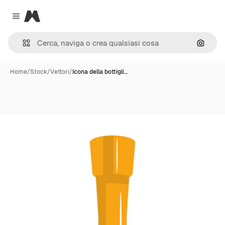
Magnific
Close menu
Cerca 
Home
/
Stock
/
Vettori
/
Icona della bottigli…