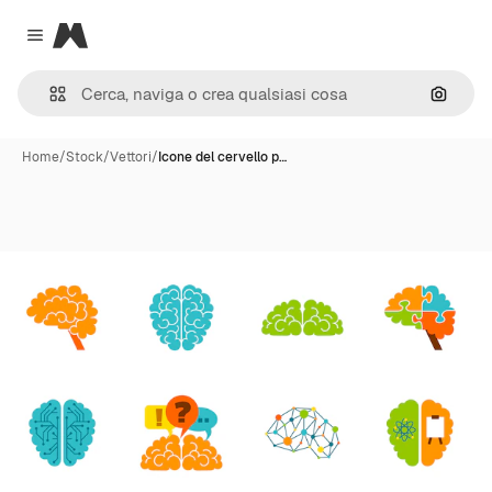
Magnific
Close menu
Cerca 
Home
/
Stock
/
Vettori
/
Icone del cervello p…