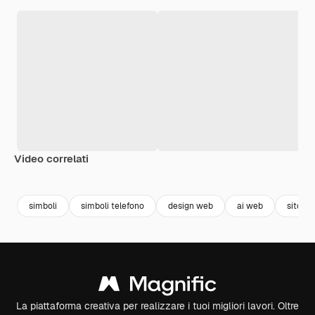
Video correlati
Premium
Premium
Generato dall'IA
Premium
Premium
simboli
simboli telefono
design web
ai web
sito w
La piattaforma creativa per realizzare i tuoi migliori lavori. Oltre