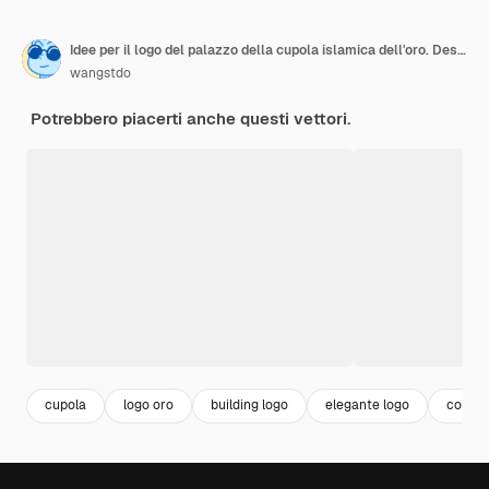
Idee per il logo del palazzo della cupola islamica dell'oro. Design del logo di ispirazione. Illustrazione di vettore del modello. Isolato su sfondo bianco
wangstdo
Potrebbero piacerti anche questi vettori.
cupola
logo oro
building logo
elegante logo
constr