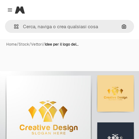
Magnific
Close menu
Cerca 
Home
/
Stock
/
Vettori
/
Idee per il logo del…