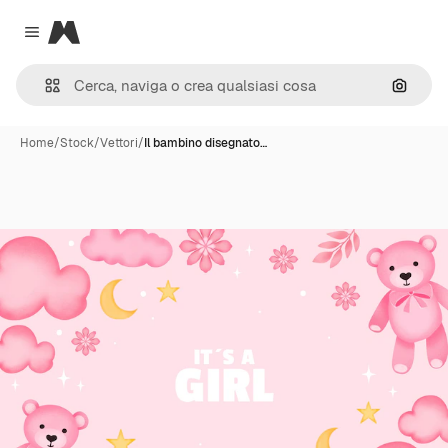
Magnific
Close menu
Cerca 
Home
/
Stock
/
Vettori
/
Il bambino disegnato…