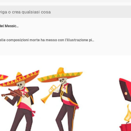
 del Messic…
Il giorno del Messico delle composizioni morte ha messo con l'illustrazione piana di vettore isolata piana di simboli di festa nazionale