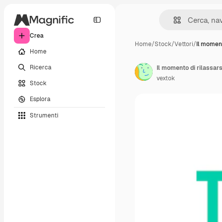
Crea
Home
/
Stock
/
Vettori
/
Il moment
Home
Ricerca
Il momento di rilassars
vextok
Stock
Esplora
Strumenti