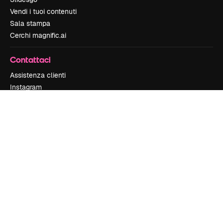
Vendi i tuoi contenuti
Sala stampa
Cerchi magnific.ai
Contattaci
Assistenza clienti
Instagram
YouTube
LinkedIn
TikTok
Discord
X
Reddit
Copyright © 2010-
2026
Freepik Company S.L.U.
Tutti i diritti riservati
.