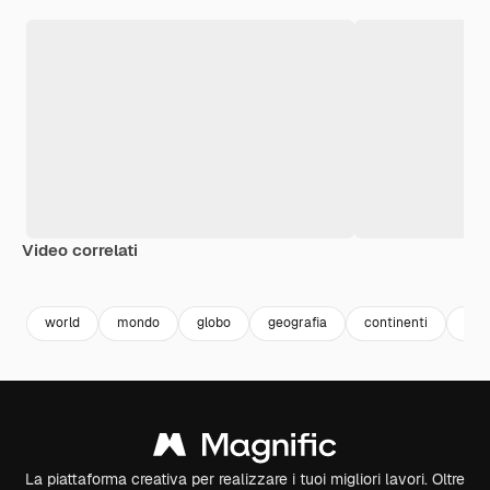
Video correlati
Premium
Premium
Premium
Premium
world
mondo
globo
geografia
continenti
int
La piattaforma creativa per realizzare i tuoi migliori lavori. Oltre