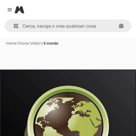
Magnific
Close menu
Cerca 
Home
/
Stock
/
Vettori
/
Il mondo