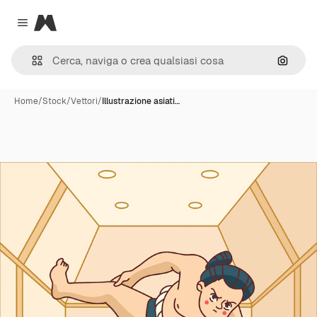
Magnific
Close menu
Cerca 
Home
/
Stock
/
Vettori
/
Illustrazione asiati…