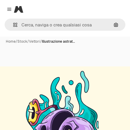
Magnific
Close menu
Cerca 
Home
/
Stock
/
Vettori
/
Illustrazione astrat…