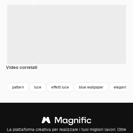
Video correlati
Premium
Premium
Generato dall'IA
Premium
Premium
Generato da
pattern
luce
effetti luce
blue wallpaper
elegante
La piattaforma creativa per realizzare i tuoi migliori lavori. Oltre