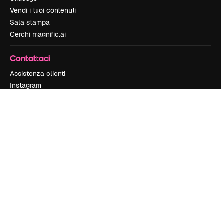
Vendi i tuoi contenuti
Sala stampa
Cerchi magnific.ai
Contattaci
Assistenza clienti
Instagram
YouTube
LinkedIn
TikTok
Discord
X
Reddit
Copyright © 2010-
2026
Freepik Company S.L.U.
Tutti i diritti riservati
.