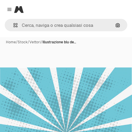
Magnific
Close menu
Cerca 
Home
/
Stock
/
Vettori
/
Illustrazione blu de…