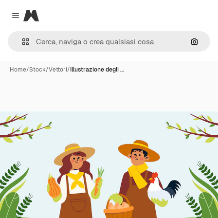
Magnific
Close menu
Cerca 
Home
/
Stock
/
Vettori
/
Illustrazione degli …