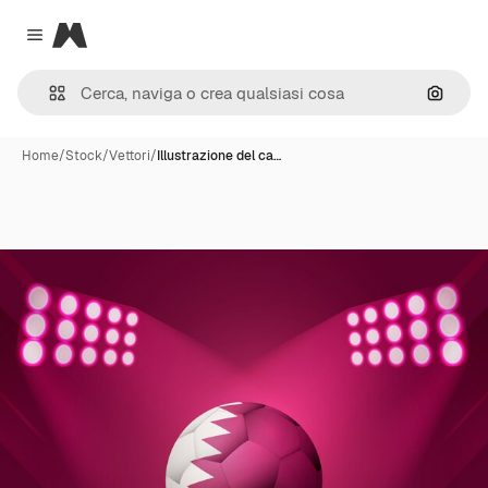
Magnific
Close menu
Cerca 
Home
/
Stock
/
Vettori
/
Illustrazione del ca…