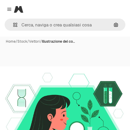
Magnific
Close menu
Cerca 
Home
/
Stock
/
Vettori
/
Illustrazione del co…