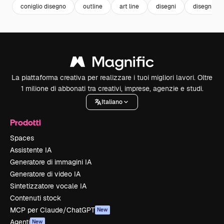
coniglio disegno
outline
art line
disegni
disegni sem
La piattaforma creativa per realizzare i tuoi migliori lavori. Oltre
1 milione di abbonati tra creativi, imprese, agenzie e studi.
Italiano
Prodotti
Spaces
Assistente IA
Generatore di immagini IA
Generatore di video IA
Sintetizzatore vocale IA
Contenuti stock
MCP per Claude/ChatGPT
New
Agenti
New