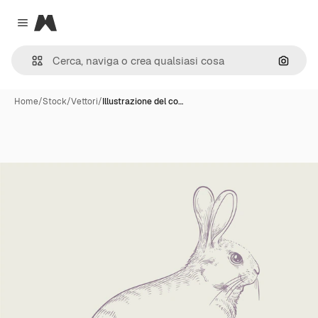
Magnific
Close menu
Cerca 
Home
/
Stock
/
Vettori
/
Illustrazione del co…