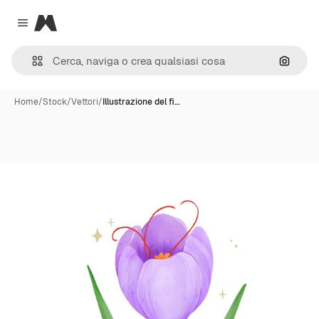
Magnific
Close menu
Cerca 
Home
/
Stock
/
Vettori
/
Illustrazione del fi…