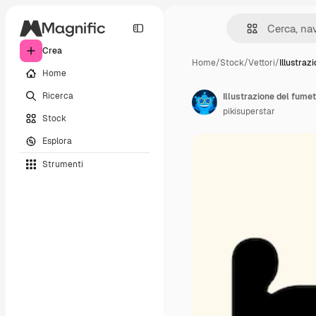
Crea
Home
/
Stock
/
Vettori
/
Illustraz
Home
Ricerca
Illustrazione del fume
pikisuperstar
Stock
Esplora
Strumenti