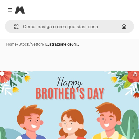
Magnific
Close menu
Cerca 
Home
/
Stock
/
Vettori
/
Illustrazione del gi…