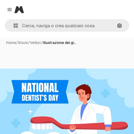
Magnific
Close menu
Cerca 
Home
/
Stock
/
Vettori
/
Illustrazione del gi…