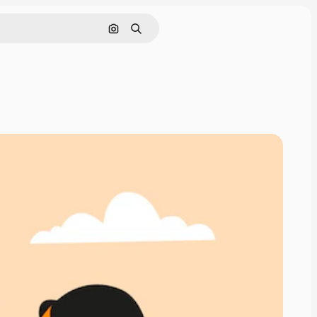
Cerca per immagine
Ricerca