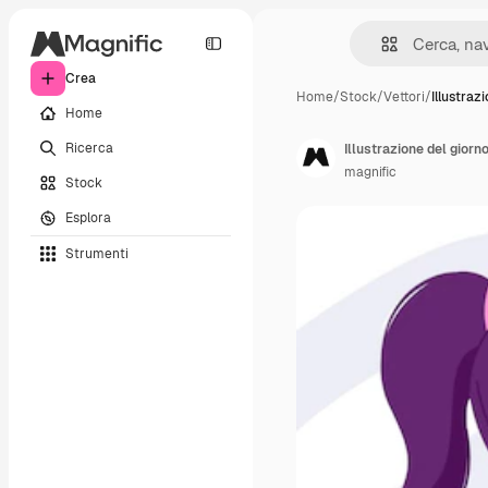
Crea
Home
/
Stock
/
Vettori
/
Illustraz
Home
Ricerca
Illustrazione del giorn
magnific
Stock
Esplora
Strumenti