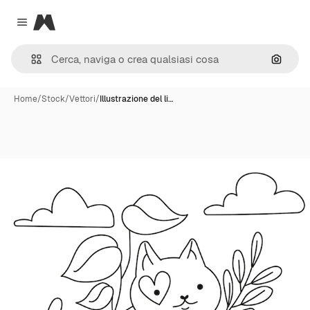
Magnific
Close menu
Cerca 
Home
/
Stock
/
Vettori
/
Illustrazione del li…