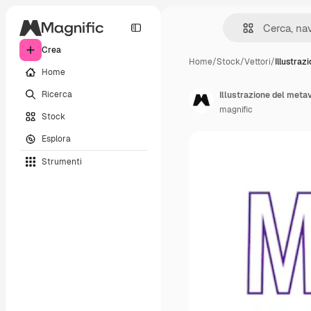
Crea
Home
/
Stock
/
Vettori
/
Illustraz
Home
Ricerca
Illustrazione del meta
magnific
Stock
Esplora
Strumenti