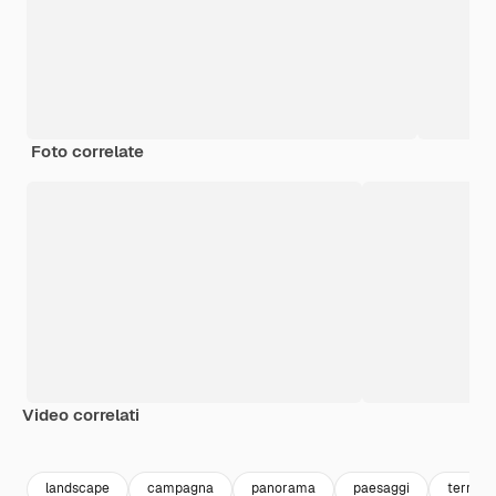
Foto correlate
Video correlati
Premium
Premium
Premium
Premium
Generato da
landscape
campagna
panorama
paesaggi
terreno