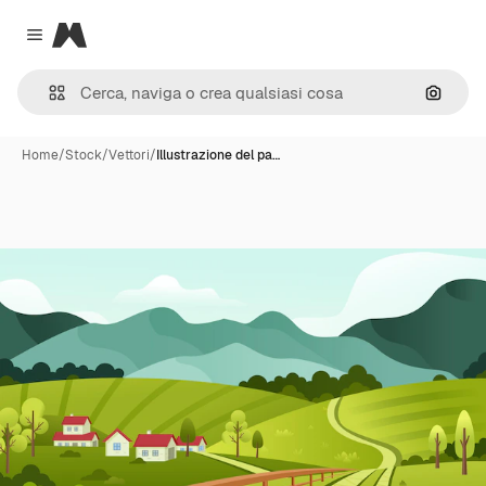
Magnific
Close menu
Cerca 
Home
/
Stock
/
Vettori
/
Illustrazione del pa…