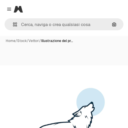
Magnific
Close menu
Cerca 
Home
/
Stock
/
Vettori
/
Illustrazione del pr…