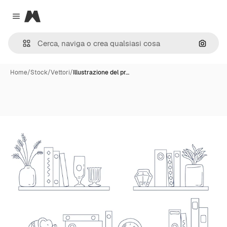
Magnific
Close menu
Cerca 
Home
/
Stock
/
Vettori
/
Illustrazione del pr…