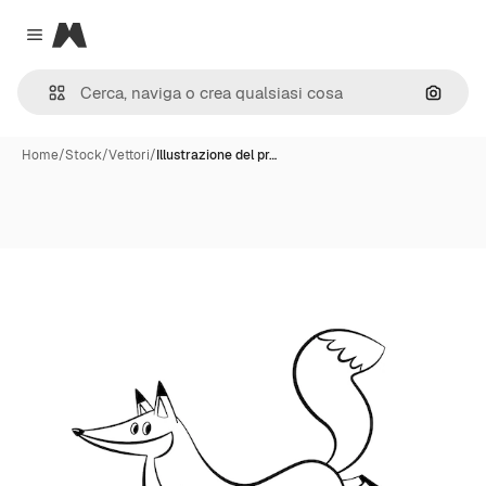
Magnific
Close menu
Cerca 
Home
/
Stock
/
Vettori
/
Illustrazione del pr…