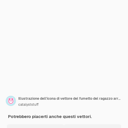
Illustrazione dell'icona di vettore del fumetto del ragazzo arrabbiato del giocatore. Concetto dell'icona di tecnologia della gente isolato Vettore Premium. Stile cartone animato piatto
catalyststuff
Potrebbero piacerti anche questi vettori.