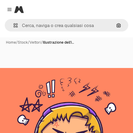
Magnific
Close menu
Cerca 
Home
/
Stock
/
Vettori
/
Illustrazione dell'i…