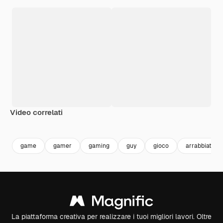
Video correlati
Premium
Premium
Premium
Premium
Generato da
game
gamer
gaming
guy
gioco
arrabbiato
La piattaforma creativa per realizzare i tuoi migliori lavori. Oltre