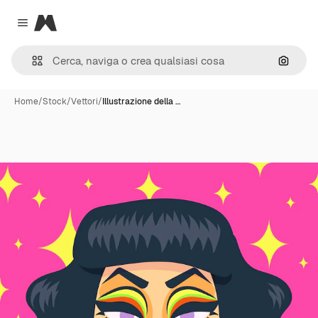
Magnific
Close menu
Cerca 
Home
/
Stock
/
Vettori
/
Illustrazione della …