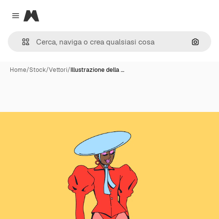
Magnific
Close menu
Cerca 
Home
/
Stock
/
Vettori
/
Illustrazione della …