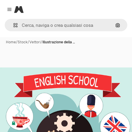
Magnific
Close menu
Cerca 
Home
/
Stock
/
Vettori
/
Illustrazione della …