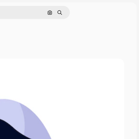
Cerca per immagine
Ricerca