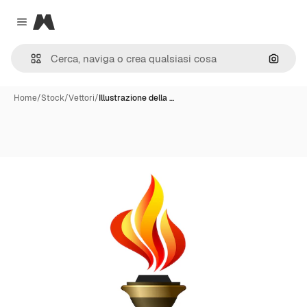
Magnific
Close menu
Cerca 
Home
/
Stock
/
Vettori
/
Illustrazione della …