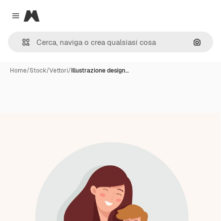
Magnific
Close menu
Cerca 
Home
/
Stock
/
Vettori
/
Illustrazione design…