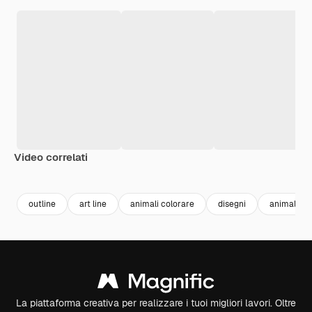
Video correlati
Premium
Premium
Premium
Premium
outline
art line
animali colorare
disegni
animali di
La piattaforma creativa per realizzare i tuoi migliori lavori. Oltre