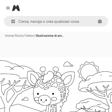
Magnific
Close menu
Cerca 
Home
/
Stock
/
Vettori
/
Illustrazione di ani…