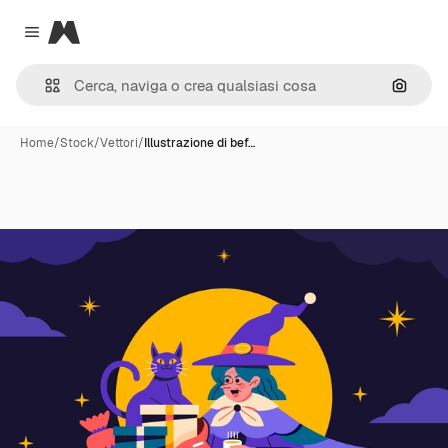
Magnific
Close menu
Cerca 
Home
/
Stock
/
Vettori
/
Illustrazione di bef…