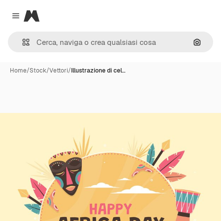
Magnific
Close menu
Cerca 
Home
/
Stock
/
Vettori
/
Illustrazione di cel…