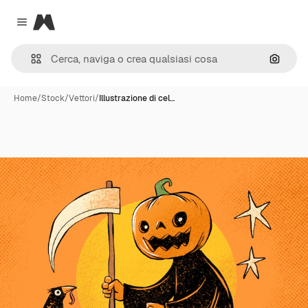
Magnific
Close menu
Cerca 
Home
/
Stock
/
Vettori
/
Illustrazione di cel…