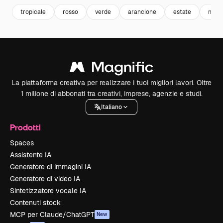
tropicale
rosso
verde
arancione
estate
natur
La piattaforma creativa per realizzare i tuoi migliori lavori. Oltre
1 milione di abbonati tra creativi, imprese, agenzie e studi.
Italiano
Prodotti
Spaces
Assistente IA
Generatore di immagini IA
Generatore di video IA
Sintetizzatore vocale IA
Contenuti stock
MCP per Claude/ChatGPT
New