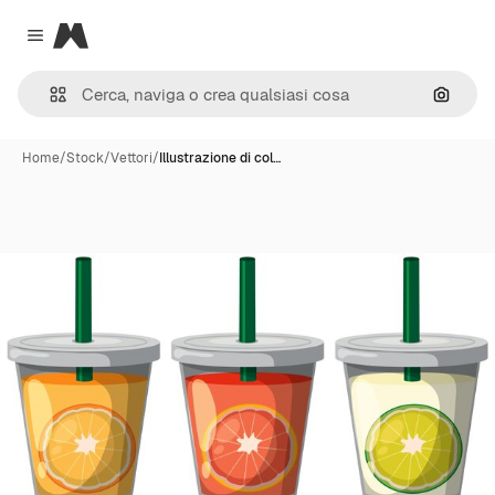
Magnific
Close menu
Cerca 
Home
/
Stock
/
Vettori
/
Illustrazione di col…