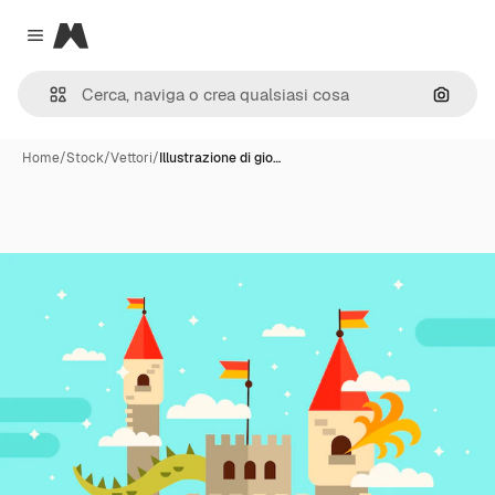
Magnific
Close menu
Cerca 
Home
/
Stock
/
Vettori
/
Illustrazione di gio…