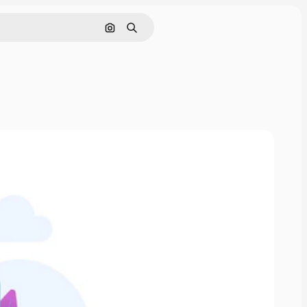
Cerca per immagine
Ricerca