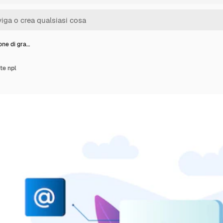
ione di gra…
te npl