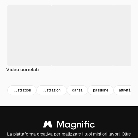
Video correlati
Premium
Premium
Premium
Premium
Generato da
illustration
illustrazioni
danza
passione
attività
La piattaforma creativa per realizzare i tuoi migliori lavori. Oltre