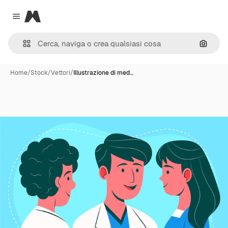
Magnific
Close menu
Cerca 
Home
/
Stock
/
Vettori
/
Illustrazione di med…