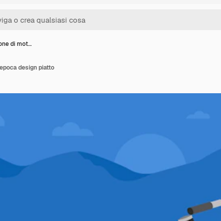
ione di mot…
'epoca design piatto