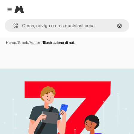
Magnific
Close menu
Cerca 
Home
/
Stock
/
Vettori
/
Illustrazione di nat…