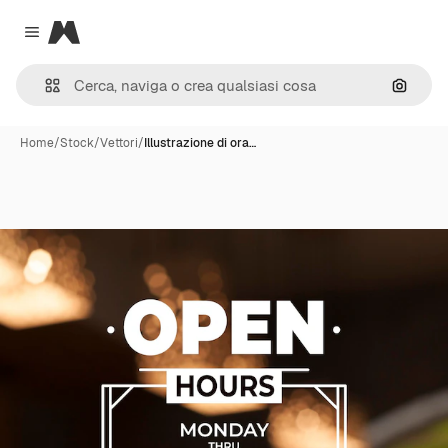
Magnific
Close menu
Cerca 
Home
/
Stock
/
Vettori
/
Illustrazione di ora…