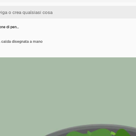
ione di pen…
la calda disegnata a mano