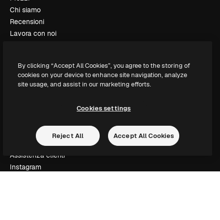
Chi siamo
Recensioni
Lavora con noi
Cerca tendenze
Blog
By clicking “Accept All Cookies”, you agree to the storing of
Eventi
cookies on your device to enhance site navigation, analyze
Slidesgo
site usage, and assist in our marketing efforts.
Vendi i tuoi contenuti
Sala stampa
Cookies settings
Cerchi magnific.ai
Reject All
Accept All Cookies
Contattaci
Assistenza clienti
Instagram
YouTube
LinkedIn
TikTok
Discord