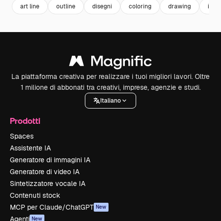
art line
outline
disegni
coloring
drawing
illus
La piattaforma creativa per realizzare i tuoi migliori lavori. Oltre
1 milione di abbonati tra creativi, imprese, agenzie e studi.
Italiano
Prodotti
Spaces
Assistente IA
Generatore di immagini IA
Generatore di video IA
Sintetizzatore vocale IA
Contenuti stock
MCP per Claude/ChatGPT
New
Agenti
New